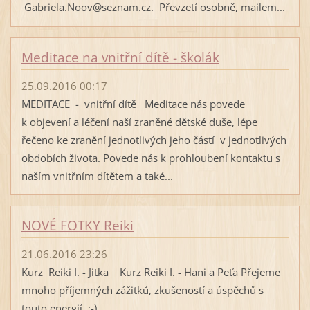
Gabriela.Noov@seznam.cz. Převzetí osobně, mailem...
Meditace na vnitřní dítě - školák
25.09.2016 00:17
MEDITACE - vnitřní dítě Meditace nás povede
k objevení a léčení naší zraněné dětské duše, lépe
řečeno ke zranění jednotlivých jeho částí v jednotlivých
obdobích života. Povede nás k prohloubení kontaktu s
naším vnitřním dítětem a také...
NOVÉ FOTKY Reiki
21.06.2016 23:26
Kurz Reiki I. - Jitka Kurz Reiki I. - Hani a Peťa Přejeme
mnoho příjemných zážitků, zkušeností a úspěchů s
touto energií. :-)