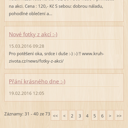
na akci. Cena : 120,- Kč S sebou: dobrou náladu,
pohodlné oblečení a...
Nové fotky z akcí :-)
15.03.2016 09:28
Pro potěšení oka, srdce i duše :-) :-) !! www.kruh-
zivota.cz/news/fotky-z-akci/
Přání krásného dne :-)
19.02.2016 12:05
Záznamy: 31 - 40 ze 73
<<
<
2
3
4
5
6
>
>>