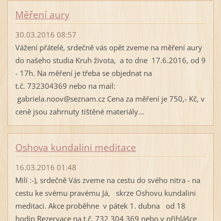
Měření aury
30.03.2016 08:57
Vážení přátelé, srdečně vás opět zveme na měření aury
do našeho studia Kruh života, a to dne 17.6.2016, od 9
- 17h. Na měření je třeba se objednat na
t.č. 732304369 nebo na mail:
gabriela.noov@seznam.cz Cena za měření je 750,- Kč, v
ceně jsou zahrnuty tištěné materiály...
Oshova kundalini meditace
16.03.2016 01:48
Milí :-), srdečně Vás zveme na cestu do svého nitra - na
cestu ke svému pravému Já, skrze Oshovu kundalini
meditaci. Akce proběhne v pátek 1. dubna od 18
hodin Rezervace na t.č. 732 304 369 nebo v přihlášce