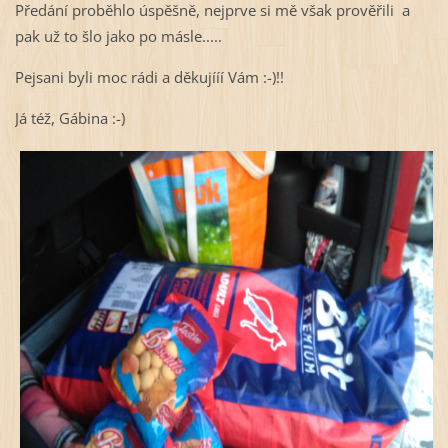
Předání proběhlo úspěšně, nejprve si mě však prověřili a
pak už to šlo jako po másle.....
Pejsani byli moc rádi a děkujííí Vám :-)!!
Já též, Gábina :-)