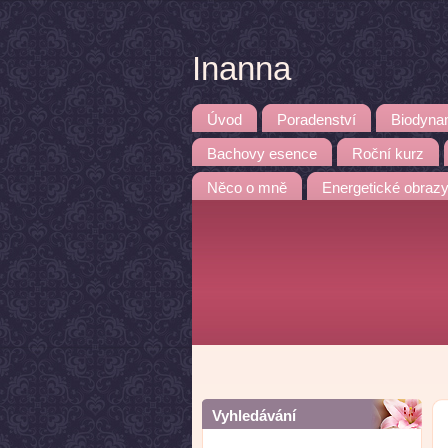
Inanna
Úvod
Poradenství
Biodyna
Bachovy esence
Roční kurz
Něco o mně
Energetické obraz
Vyhledávání