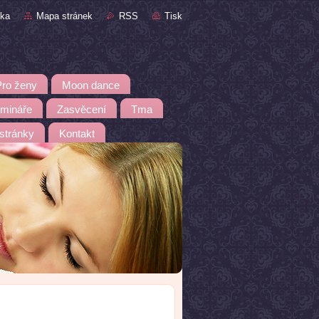
nka
Mapa stránek
RSS
Tisk
Pro ženy
Moon dance
emináře
Zasvěcení
Tma
 stránky
Kontakt