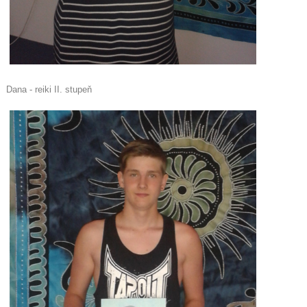
Dana - reiki II. stupeň