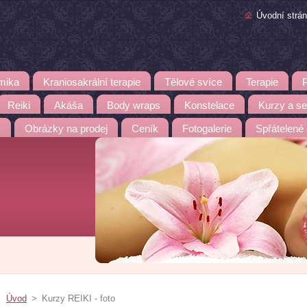
Úvodní strá
mika
Kraniosakrální terapie
Tělové svíce
Terapie
Reiki
Akáša
Body wraps
Konstelace
Kurzy a s
y
Obrázky na prodej
Ceník
Fotogalerie
Spřátelené
Úvod
>
Kurzy REIKI - foto