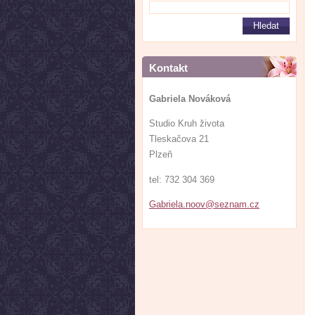
Kontakt
Gabriela Nováková
Studio Kruh života
Tleskačova 21
Plzeň
tel: 732 304 369
Gabriela
.noov@se
znam.cz