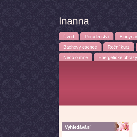
Inanna
Úvod
Poradenství
Biodyna
Bachovy esence
Roční kurz
Něco o mně
Energetické obraz
Vyhledávání