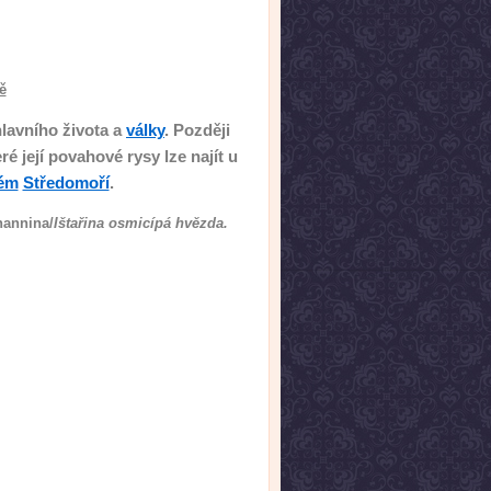
ě
hlavního života a
války
. Později
ré její povahové rysy lze najít u
kém
Středomoří
.
Inannina/
Ištařina osmicípá hvězda.