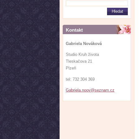
Kontakt
Gabriela Nováková
Studio Kruh života
Tleskačova 21
Plzeň
tel: 732 304 369
Gabriela
.noov@se
znam.cz