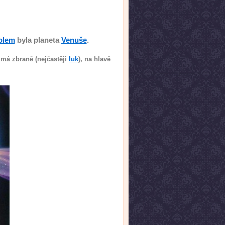
olem
byla planeta
Venuše
.
má zbraně (nejčastěji
luk
), na hlavě