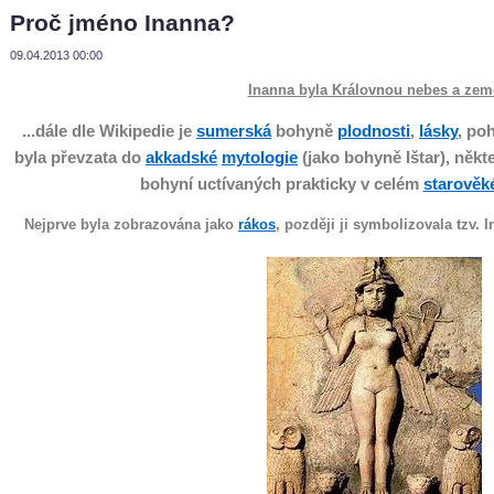
Proč jméno Inanna?
09.04.2013 00:00
Inanna byla Královnou nebes a zem
...dále dle Wikipedie je
sumerská
bohyně
plodnosti
,
lásky
, po
byla převzata do
akkadské
mytologie
(jako bohyně Ištar), někte
bohyní uctívaných prakticky v celém
starově
Nejprve byla zobrazována jako
rákos
, později ji symbolizovala tzv. 