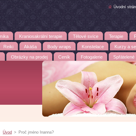
Úvodní strá
mika
Kraniosakrální terapie
Tělové svíce
Terapie
Reiki
Akáša
Body wraps
Konstelace
Kurzy a s
y
Obrázky na prodej
Ceník
Fotogalerie
Spřátelené
Úvod
>
Proč jméno Inanna?