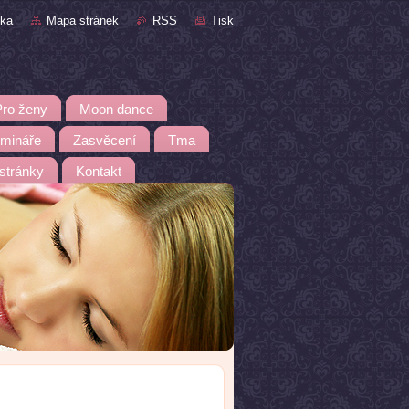
nka
Mapa stránek
RSS
Tisk
Pro ženy
Moon dance
emináře
Zasvěcení
Tma
 stránky
Kontakt