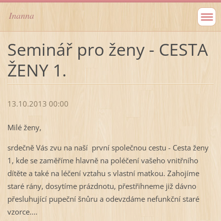
Inanna
Seminář pro ženy - CESTA
ŽENY 1.
13.10.2013 00:00
Milé ženy,
srdečně Vás zvu na naší první společnou cestu - Cesta ženy
1, kde se zaměříme hlavně na poléčení vašeho vnitřního
dítěte a také na léčení vztahu s vlastní matkou. Zahojíme
staré rány, dosytíme prázdnotu, přestřihneme již dávno
přesluhující pupeční šnůru a odevzdáme nefunkční staré
vzorce....