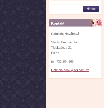
Kontakt
Gabriela Nováková
Studio Kruh života
Tleskačova 21
Plzeň
tel: 732 304 369
Gabriela
.noov@se
znam.cz