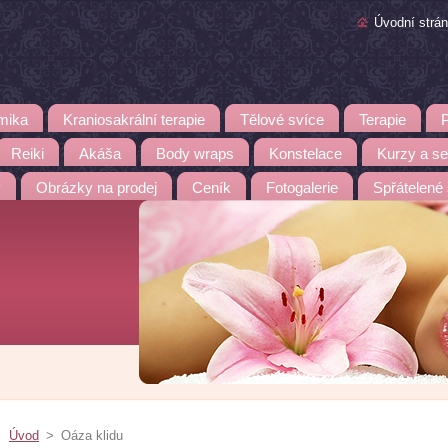
Úvodní strá
mika
Kraniosakrální terapie
Tělové svíce
Terapie
Reiki
Akáša
Body wraps
Konstelace
Kurzy a s
y
Obrázky na prodej
Ceník
Fotogalerie
Spřátelené
Úvod
>
Oáza klidu