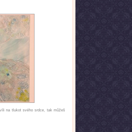
víli na tlukot svého srdce, tak můžeš