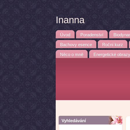
Inanna
Úvod
Poradenství
Biodyna
Bachovy esence
Roční kurz
Něco o mně
Energetické obraz
Vyhledávání