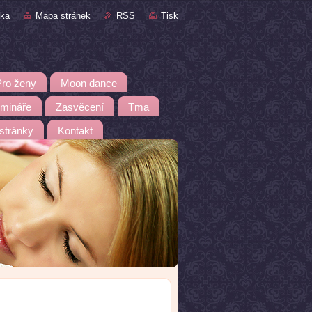
nka
Mapa stránek
RSS
Tisk
Pro ženy
Moon dance
emináře
Zasvěcení
Tma
 stránky
Kontakt