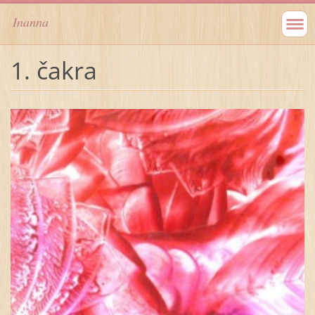
Inanna
1. čakra