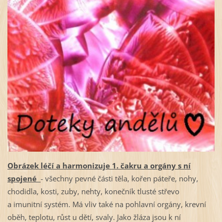
Obrázek léčí a harmonizuje 1. čakru a orgány s ní
spojené
- všechny pevné části těla, kořen páteře, nohy,
chodidla, kosti, zuby, nehty, konečník tlusté střevo
a imunitní systém. Má vliv také na pohlavní orgány, krevní
oběh, teplotu, růst u dětí, svaly. Jako žláza jsou k ní