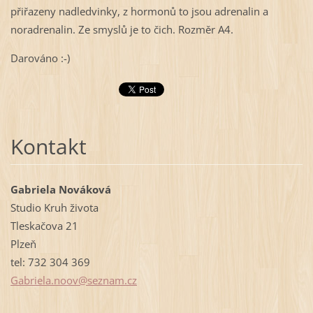
přiřazeny nadledvinky, z hormonů to jsou adrenalin a
noradrenalin. Ze smyslů je to čich. Rozměr A4.
Darováno :-)
Kontakt
Gabriela Nováková
Studio Kruh života
Tleskačova 21
Plzeň
tel: 732 304 369
Gabriela
.noov@se
znam.cz