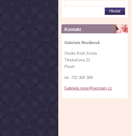
Kontakt
Gabriela Nováková
Studio Kruh života
Tleskačova 21
Plzeň
tel: 732 304 369
Gabriela
.noov@se
znam.cz