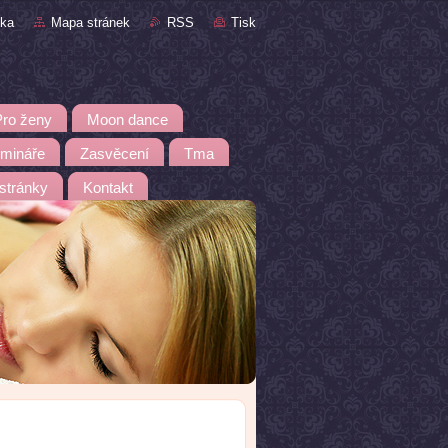
nka
Mapa stránek
RSS
Tisk
Pro ženy
Moon dance
emináře
Zasvěcení
Tma
 stránky
Kontakt