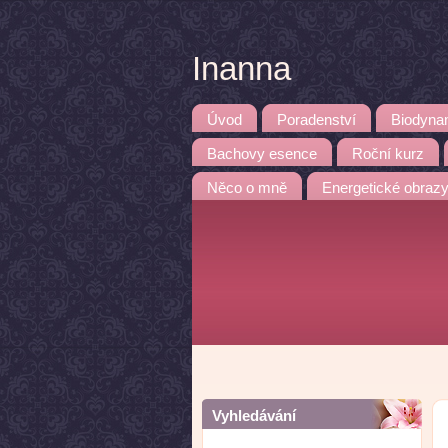
Inanna
Úvod
Poradenství
Biodyna
Bachovy esence
Roční kurz
Něco o mně
Energetické obraz
Vyhledávání