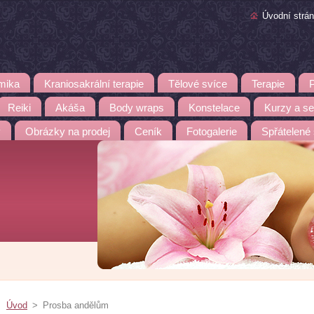
Úvodní strá
mika
Kraniosakrální terapie
Tělové svíce
Terapie
Reiki
Akáša
Body wraps
Konstelace
Kurzy a s
y
Obrázky na prodej
Ceník
Fotogalerie
Spřátelené
Úvod
>
Prosba andělům