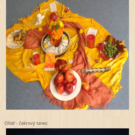
Oltář - čakrový tanec