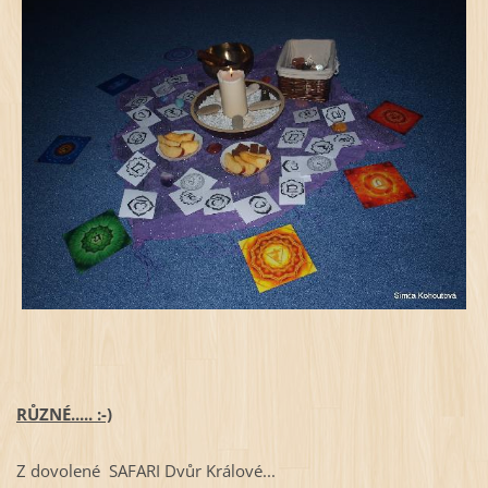
RŮZNÉ..... :-)
Z dovolené SAFARI Dvůr Králové...