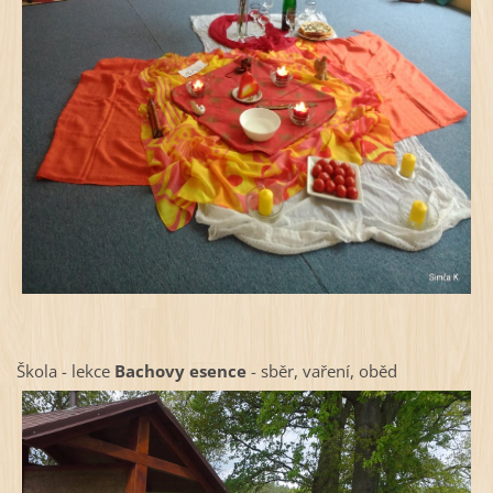
Škola - lekce
Bachovy esence
- sběr, vaření, oběd