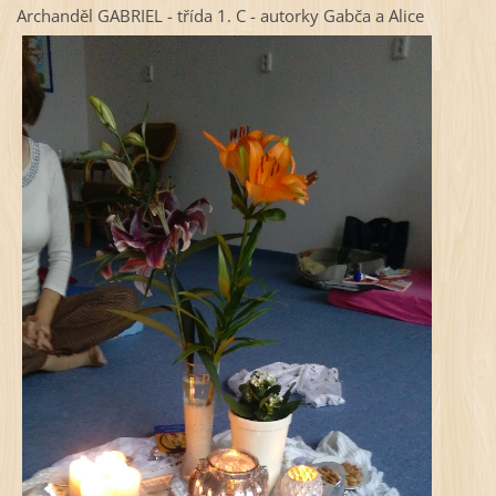
Archanděl GABRIEL - třída 1. C - autorky Gabča a Alice