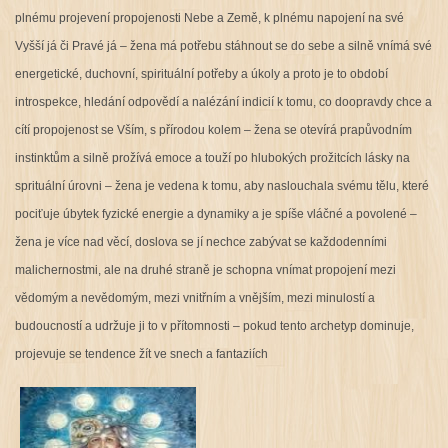
plnému projevení propojenosti Nebe a Země, k plnému napojení na své
Vyšší já či Pravé já – žena má potřebu stáhnout se do sebe a silně vnímá své
energetické, duchovní, spirituální potřeby a úkoly a proto je to období
introspekce, hledání odpovědí a nalézání indicií k tomu, co doopravdy chce a
cítí propojenost se Vším, s přírodou kolem – žena se otevírá prapůvodním
instinktům a silně prožívá emoce a touží po hlubokých prožitcích lásky na
sprituální úrovni – žena je vedena k tomu, aby naslouchala svému tělu, které
pociťuje úbytek fyzické energie a dynamiky a je spíše vláčné a povolené –
žena je více nad věcí, doslova se jí nechce zabývat se každodenními
malichernostmi, ale na druhé straně je schopna vnímat propojení mezi
vědomým a nevědomým, mezi vnitřním a vnějším, mezi minulostí a
budoucností a udržuje ji to v přítomnosti – pokud tento archetyp dominuje,
projevuje se tendence žít ve snech a fantaziích