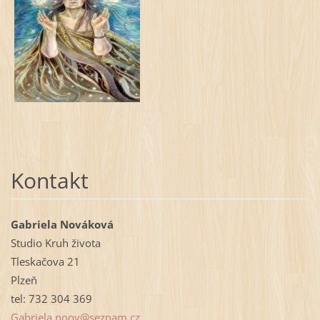
Kontakt
Gabriela Nováková
Studio Kruh života
Tleskačova 21
Plzeň
tel: 732 304 369
Gabriela
.noov@se
znam.cz