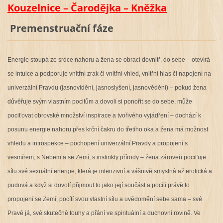
Kouzelnice – Čarodějka – Kněžka
Premenstruační fáze
Energie stoupá ze srdce nahoru a žena se obrací dovnitř, do sebe – otevírá
se intuice a podporuje vnitřní zrak či vnitřní vhled, vnitřní hlas či napojení na
univerzální Pravdu (jasnovidění, jasnoslyšení, jasnovědění) – pokud žena
důvěřuje svým vlastním pocitům a dovolí si ponořit se do sebe, může
pociťovat obrovské množství inspirace a tvořivého vyjádření – dochází k
posunu energie nahoru přes krční čakru do třetího oka a žena má možnost
vhledu a introspekce – pochopení univerzální Pravdy a propojení s
vesmírem, s Nebem a se Zemí, s instinkty přírody – žena zároveň pociťuje
sílu své sexuální energie, která je intenzivní a vášnivě smyslná až erotická a
pudová a když si dovolí přijmout to jako její součást a pocítí právě to
propojení se Zemí, pocítí svou vlastní sílu a uvědomění sebe sama – své
Pravé já, své skutečné touhy a přání ve spirituální a duchovní rovině. Ve