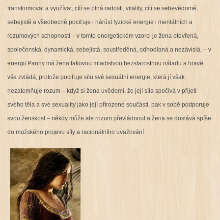
transformovat a využívat, cítí se plná radosti, vitality, cítí se sebevědomě,
sebejistě a všeobecně pociťuje i nárůst fyzické energie i mentálních a
rozumových schopností – v tomto energetickém vzorci je žena otevřená,
společenská, dynamická, sebejistá, soustředěná, odhodlaná a nezávislá, – v
energii Panny má žena takovou mladistvou bezstarostnou náladu a hravě
vše zvládá, protože pociťuje sílu své sexuální energie, která jí však
nezatemňuje rozum – když si žena uvědomí, že její síla spočívá v přijetí
svého těla a své sexuality jako její přirozené součásti, pak v sobě podporuje
svou ženskost – někdy může ale rozum převládnout a žena se dostává spíše
do mužského projevu síly a racionálního uvažování