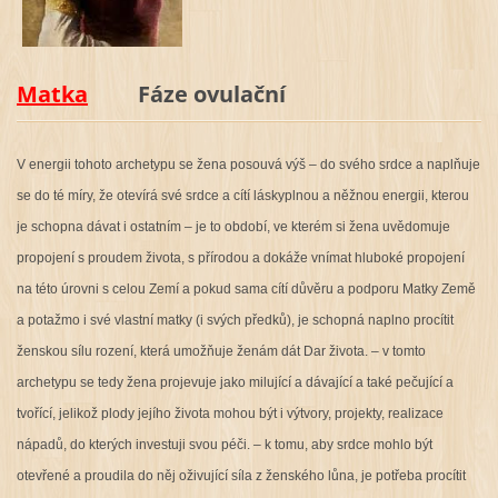
Matka
Fáze ovulační
V energii tohoto archetypu se žena posouvá výš – do svého srdce a naplňuje
se do té míry, že otevírá své srdce a cítí láskyplnou a něžnou energii, kterou
je schopna dávat i ostatním – je to období, ve kterém si žena uvědomuje
propojení s proudem života, s přírodou a dokáže vnímat hluboké propojení
na této úrovni s celou Zemí a pokud sama cítí důvěru a podporu Matky Země
a potažmo i své vlastní matky (i svých předků), je schopná naplno procítit
ženskou sílu rození, která umožňuje ženám dát Dar života. – v tomto
archetypu se tedy žena projevuje jako milující a dávající a také pečující a
tvořící, jelikož plody jejího života mohou být i výtvory, projekty, realizace
nápadů, do kterých investuji svou péči. – k tomu, aby srdce mohlo být
otevřené a proudila do něj oživující síla z ženského lůna, je potřeba procítit