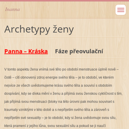
Inanna
Archetypy ženy
Panna – Kráska
Fáze přeovulační
V tomto aspektu žena vnímá své tělo po období menstruace úplně nově –
čistě – cítí obnovený zdroj energie svého těla – je to období, ve kterém
nejvíce ze všech uvědomujeme krásu svého těla a souvisí s obdobím
dospívání, kdy se dívka mění v ženu a přijímá svou ženskou cykličnost s tím,
jak přijímá svou menstruaci (bloky na této úrovni pak mohou souviset s
traumaty vzniklými v této době a s nepřijetím svého těla a zároveň s
nepřijetím své sexuality – je to období, kdy si žena uvědomuje svou sílu,
která pramení z jejího lůna, svou sexuální sílu a pokud se ji naučí