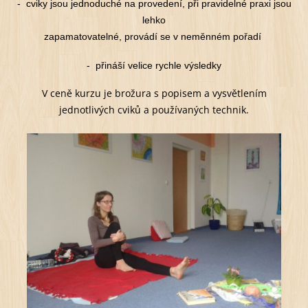
- cviky jsou jednoduché na provedení, při pravidelné praxi jsou
lehko
zapamatovatelné, provádí se v neměnném pořadí
- přináší velice rychle výsledky
V ceně kurzu je brožura s popisem a vysvětlením
jednotlivých cviků a používaných technik.