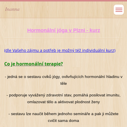
Inanna
Hormonální jóga v Plzni - kurz
(dle Vašeho zájmu a potřeb je možný též individuální kurz)
Co je hormonální terapie?
- jedná se o sestavu cviků jógy, ovlivňujících hormonální hladinu v
těle
- podporuje vyvážený zdravotní stav, pomáhá posilovat imunitu,
omlazovat tělo a aktivovat plodnost ženy
- sestavu lze naučit během jednoho semináře a pak ji můžete
cvičit sama doma