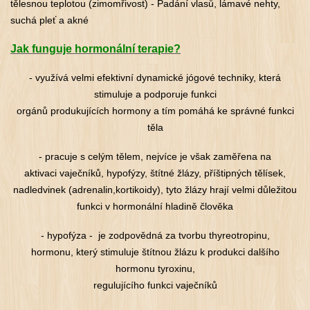
tělesnou teplotou (zimomřivost) - Padání vlasů, lámavé nehty,
suchá pleť a akné
Jak funguje hormonální terapie?
- využívá velmi efektivní dynamické jógové techniky, která
stimuluje a podporuje funkci
orgánů produkujících hormony a tím pomáhá ke správné funkci
těla
- pracuje s celým tělem, nejvíce je však zaměřena na
aktivaci vaječníků, hypofýzy, štítné žlázy, příštipných tělísek,
nadledvinek (adrenalin,kortikoidy), tyto žlázy hrají velmi důležitou
funkci v hormonální hladině člověka
- hypofýza - je zodpovědná za tvorbu thyreotropinu,
hormonu, který stimuluje štítnou žlázu k produkci dalšího
hormonu tyroxinu,
regulujícího funkci vaječníků