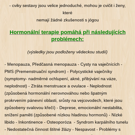
- cviky sestavy jsou velice jednoduché, mohou je cvičit i ženy,
které
nemají žádné zkušenosti s jógou
Hormonální terapie pomáhá při následujících
problémech:
(výsledky jsou podloženy vědeckou studií)
- Menopauza, Předčasná menopauza - Cysty na vaječnících -
PMS (Premenstruační syndrom) - Polycystické vaječníky
(symptomy- nadměrné ochlupení, akné, přibývání na váze,
neplodnost) - Ztráta menstruace a ovulace - Neplodnost
(způsobená hormonální nerovnováhou nebo špatným
prokrvením pánevní oblasti, srůsty na vejcovodech, které jsou
způsobeny svalovou křečí) - Deprese, emocionální nestabilita,
snížení paměti (způsobené nízkou hladinou hormonů) - Nízké
libido - Inkontinence - Osteoporóza - Syndrom karpálního tunelu
- Nedostatečná činnost štítné žlázy - Nespavost - Problémy s