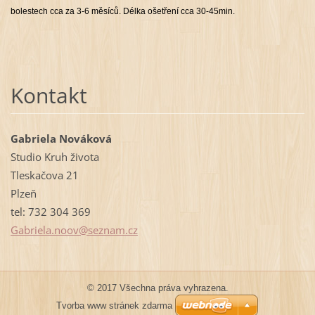
bolestech cca za 3-6 měsíců. Délka ošetření cca 30-45min.
Kontakt
Gabriela Nováková
Studio Kruh života
Tleskačova 21
Plzeň
tel: 732 304 369
Gabriela
.noov@se
znam.cz
© 2017 Všechna práva vyhrazena.
Tvorba www stránek zdarma