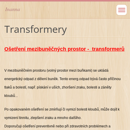
Inanna
Transformery
Ošetření mezibuněčných prostor - transformerů
V mezibuněčném prostoru (volný prostor mezi buňkami) se ukládá
energetický odpad z dělení buněk. Tento energ.odpad bývá často příčinou
tlaků a bolestí, např. pískání v uších, zhoršení zraku, bolesti a záněty
kloubů...
Po opakovaném ošetření se zmírňují či vymizí bolesti kloubů, může dojít k
vymizení tinnitu, zlepšení zraku a mnoho dalšího.
Doporučuji ošetření preventivně nebo při zdravotních problémech a